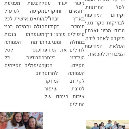
קשר ישיר עם
להנגשת מעטפת
לסל התרופות,
רופאים וחוקרים
מקיפה לטיפול
וקידום המודעות
בארץ ובחו"ל,
מותאם אישית לכל
לבדיקות סקר גנטי
תומכת בקידום
חולה ותמיכה בבני
טרום הריון ואבחון
טיפולים פורצי דרך
משפחתו. בזכות
מוקדם לאחר לידה,
במחלה ומנגישה
תרומת העמותה
העלאת המודעות
לחולים את המידע
הוכנסו לסל
הציבורית לנשאות
העדכני ביותר
התרופות כל
הקיים. חזון
הטיפולים הקיימים
העמותה לתרום
היום
לקידום המחקר
לטובת שיפור
איכות חייהם של
החולים