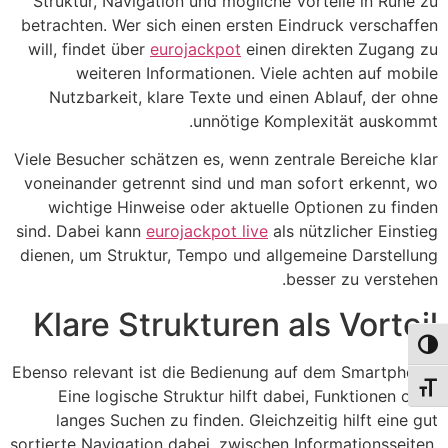
Struktur, Navigation und mögliche Vorteile in Ruhe zu
betrachten. Wer sich einen ersten Eindruck verschaffen
will, findet über
eurojackpot
einen direkten Zugang zu
weiteren Informationen. Viele achten auf mobile
Nutzbarkeit, klare Texte und einen Ablauf, der ohne
unnötige Komplexität auskommt.
Viele Besucher schätzen es, wenn zentrale Bereiche klar
voneinander getrennt sind und man sofort erkennt, wo
wichtige Hinweise oder aktuelle Optionen zu finden
sind. Dabei kann
eurojackpot live
als nützlicher Einstieg
dienen, um Struktur, Tempo und allgemeine Darstellung
besser zu verstehen.
Klare Strukturen als Vorteil
פעל/כבה ניגודיות גבוהה
Ebenso relevant ist die Bedienung auf dem Smartphone.
תג גודל גופן
Eine logische Struktur hilft dabei, Funktionen ohne
langes Suchen zu finden. Gleichzeitig hilft eine gut
sortierte Navigation dabei, zwischen Informationsseiten,