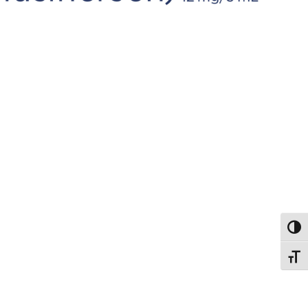
פעל/כבה ניגודיות גבוהה
תג גודל גופן