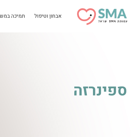
אבחון וטיפול
תמיכה במש
ספינרזה