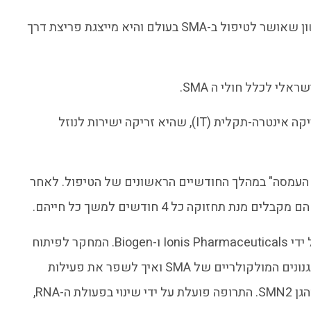
ספינרזה היא הטיפול הראשון שאושר לטיפול ב-SMA בעולם והיא מייצגת פריצת דרך
לי לכלל חולי ה SMA.
ספינרזה ניתנת באמצעות זריקה אינטרה-תקלית ​​(IT), שהיא זריקה ישירות לנוזל
 העמסה" במהלך החודשיים הראשונים של הטיפול. לאחר
נת תחזוקה כל 4 חודשים למשך כל חייהם.
תרופת הספינרזה פותחה על ידי Ionis Pharmaceuticals ו-Biogen. המחקר לפיתוח
התרופה התמקד בהבנת המנגנונים המולקולריים של SMA ואיך לשפר את פעילות
החלבון SMN, אשר מופק מהגן SMN2. התרופה פועלת על ידי שינוי בפעולת ה-RNA,