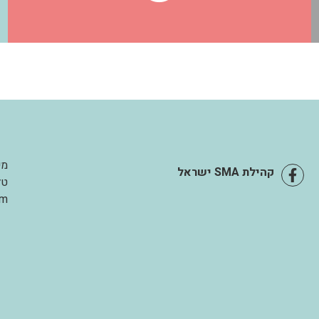
מי
קהילת SMA ישראל
טל
om