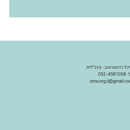
כל רוזנטראוב- מנכ"לית
.
052-4581058
sma.org.il@gmail.c