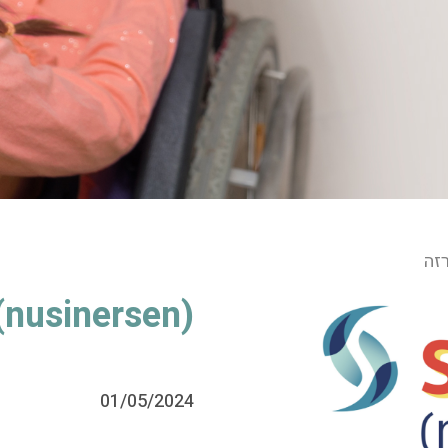
רזה
aza™ (nusinersen
01/05/2024