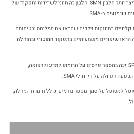
מה שמאפשר לגן SMN2 לייצר יותר חלבון SMN. חלבון זה חיוני לשרידות ותפקוד של
 שנפגעים ב-SMA.
קליניים בתינוקות וילדים שהראו את יעילותה ובטיחותה
 ניסויים אלה הראו שיפורים משמעותיים בתפקוד המוטורי ובתוחלת
הצוות שפיתח את SPINRAZA זכה במספר פרסים על תרומתו למדע ולרפואה,
עה הגדולה על חיי חולי SMA.
פל למטופל על סמך מספר גורמים, כולל חומרת המחלה,
ל.